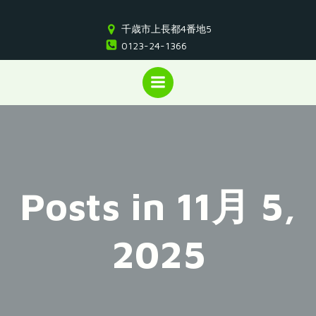
コ
ン
千歳市上長都4番地5
テ
0123-24-1366
ン
ツ
へ
ス
キ
ッ
プ
Posts in 11月 5,
2025