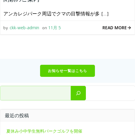
アンカレジパーク周辺でクマの目撃情報が多 […]
READ MORE
ckk-web-admin
11月 5
by
on
お知らせ一覧はこちら
検索
最近の投稿
夏休み小中学生無料パークゴルフを開催