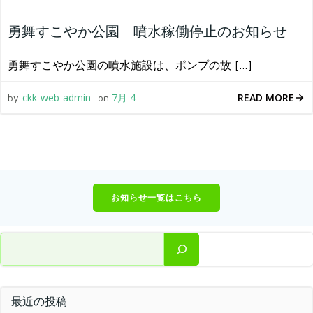
勇舞すこやか公園 噴水稼働停止のお知らせ
勇舞すこやか公園の噴水施設は、ポンプの故 […]
READ MORE
ckk-web-admin
7月 4
by
on
お知らせ一覧はこちら
検索
最近の投稿