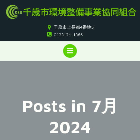
コ
ン
テ
ン
千歳市上長都4番地5
ツ
0123-24-1366
へ
ス
キ
ッ
プ
Posts in 7月
2024