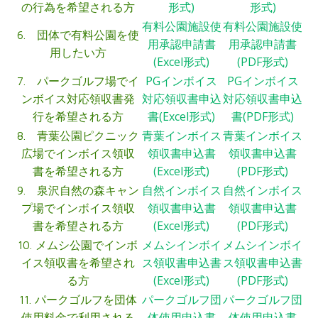
形式)
形式)
の行為を希望される方
有料公園施設使
有料公園施設使
6. 団体で有料公園を使
用承認申請書
用承認申請書
用したい方
(Excel形式)
(PDF形式)
PGインボイス
PGインボイス
7. パークゴルフ場でイ
対応領収書申込
対応領収書申込
ンボイス対応領収書発
書(Excel形式)
書(PDF形式)
行を希望される方
青葉インボイス
青葉インボイス
8. 青葉公園ピクニック
領収書申込書
領収書申込書
広場でインボイス領収
(Excel形式)
(PDF形式)
書を希望される方
自然インボイス
自然インボイス
9. 泉沢自然の森キャン
領収書申込書
領収書申込書
プ場でインボイス領収
(Excel形式)
(PDF形式)
書を希望される方
メムシインボイ
メムシインボイ
10. メムシ公園でインボ
ス領収書申込書
ス領収書申込書
イス領収書を希望され
(Excel形式)
(PDF形式)
る方
パークゴルフ団
パークゴルフ団
11. パークゴルフを団体
体使用申込書
体使用申込書
使用料金で利用される