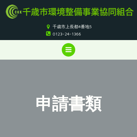
コ
ン
テ
ン
千歳市上長都4番地5
ツ
0123-24-1366
へ
ス
キ
ッ
プ
申請書類