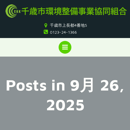
コ
ン
テ
ン
千歳市上長都4番地5
ツ
0123-24-1366
へ
ス
キ
ッ
プ
Posts in 9月 26,
2025