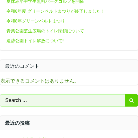
夏休み小中学生無料パークゴルフを開催
令和8年度 グリーンベルトまつりが終了しました！
令和8年グリーンベルトまつり
青葉公園芝生広場のトイレ閉鎖について
遺跡公園トイレ解放について‼
最近のコメント
表示できるコメントはありません。
Search
for:
最近の投稿