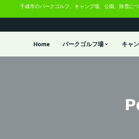
コ
千歳市のパークゴルフ、キャンプ場、公園、除雪につ
ン
テ
ン
ツ
へ
Home
パークゴルフ場
キャ
ス
キ
ッ
プ
P