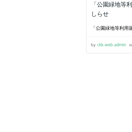
「公園緑地等利
しらせ
「公園緑地等利用届
ckk-web-admin
by