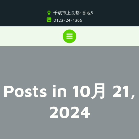
コ
ン
千歳市上長都4番地5
テ
0123-24-1366
ン
ツ
へ
ス
キ
ッ
プ
Posts in 10月 21,
2024