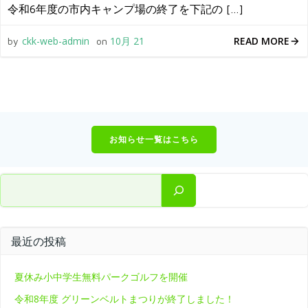
令和6年度の市内キャンプ場の終了を下記の […]
READ MORE
ckk-web-admin
10月 21
by
on
お知らせ一覧はこちら
検索
最近の投稿
夏休み小中学生無料パークゴルフを開催
令和8年度 グリーンベルトまつりが終了しました！