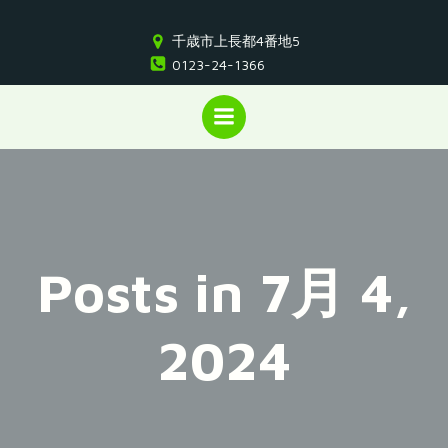
コ
ン
千歳市上長都4番地5
テ
0123-24-1366
ン
ツ
へ
ス
キ
ッ
プ
Posts in 7月 4,
2024