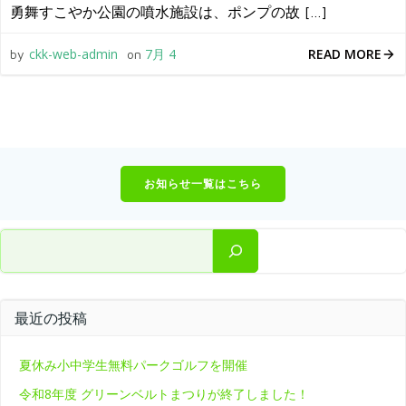
勇舞すこやか公園の噴水施設は、ポンプの故 […]
READ MORE
ckk-web-admin
7月 4
by
on
お知らせ一覧はこちら
検索
最近の投稿
夏休み小中学生無料パークゴルフを開催
令和8年度 グリーンベルトまつりが終了しました！