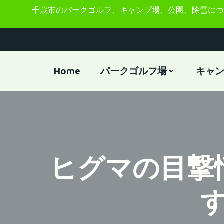
コ
千歳市のパークゴルフ、キャンプ場、公園、除雪につ
ン
テ
ン
ツ
へ
Home
パークゴルフ場
キャ
ス
キ
ッ
プ
ヒグマの目撃