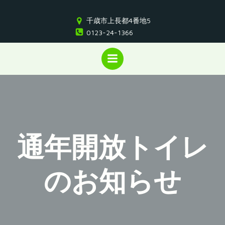
コ
ン
千歳市上長都4番地5
テ
0123-24-1366
ン
ツ
へ
ス
キ
ッ
プ
通年開放トイレ
のお知らせ