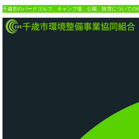
コ
千歳市のパークゴルフ、キャンプ場、公園、除雪についての
ン
テ
ン
ツ
へ
ス
キ
ッ
プ