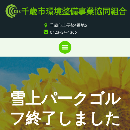
コ
ン
テ
ン
千歳市上長都4番地5
ツ
0123-24-1366
へ
ス
キ
ッ
プ
雪上パークゴル
フ終了しました